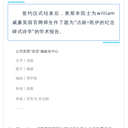
签约仪式结束后，奥斯本院士为william
威廉英国官网师生作了题为“洁姬•凯伊的纪念
碑式诗学”的学术报告。
公司党委“语思”融媒体中心
文字丨张甜
图片丨杨硕
编辑丨周宇航
审校丨徐圆
审核丨罗良功 肖志刚