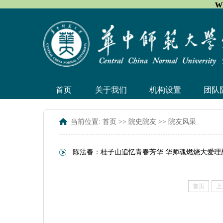
w
首页
关于我们
机构设置
团队
当前位置:
首页
>>
院史院友
>>
院友风采
陈法春：桂子山追忆青春芳华 华师魂燃烧大爱理
首页
上