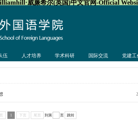
illiamhill·威廉希尔(英国)中文官网-Official Websi
队伍
人才培养
学术科研
国际交流
党建工
想
页
1
下页
尾页
到第
页
跳转