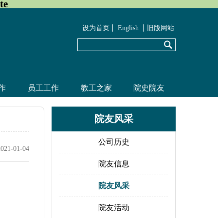
te
设为首页
English
旧版网站
作
员工工作
教工之家
院史院友
院友风采
公司历史
2021-01-04
院友信息
院友风采
院友活动