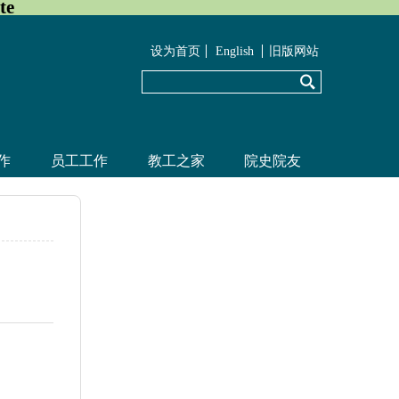
te
设为首页
English
旧版网站
作
员工工作
教工之家
院史院友