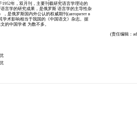
出版的，创刊于1952年，双月刊，主要刊载研究语言学理论的
语言学的研究成果，是俄罗斯 语言学的主导性杂
 журнал），是俄罗斯国内外公认的权威期刊(авторитет в
者的尊崇，其学术影响相当于我国的《中国语文》杂志。据
文的中国学者 为数不多。
(责任编辑：adm
优
优