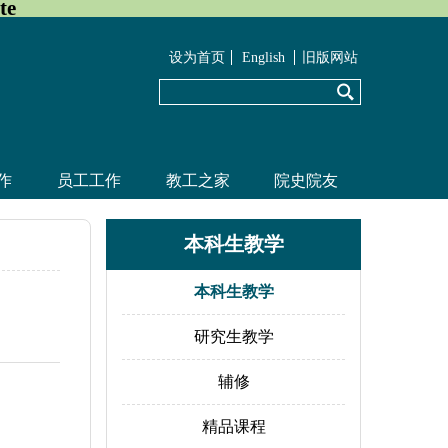
te
设为首页
English
旧版网站
作
员工工作
教工之家
院史院友
本科生教学
本科生教学
研究生教学
辅修
精品课程