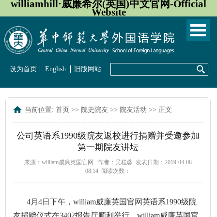
williamhill·威廉希尔(英国)中文官网-Official
Website
设为首页
English
旧版网站
当前位置:
首页
>>
院史院友
>>
院友活动
>> 正文
公司英语系1990级院友返校进行捐赠并受邀参加
第一期院友讲坛
来源：william威廉英国官网
作者：吴桂蓉
发表日期：2019-04-08
08:14
阅读次数：
4月4日下午，william威廉英国官网英语系1990级院
友捐赠仪式在3402报告厅顺利举行。william威廉英国官