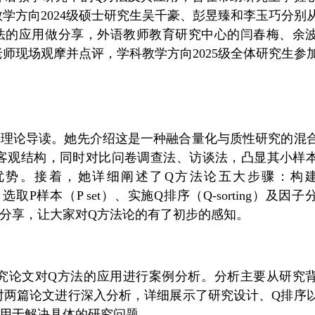
学方向2024级硕士研究生吴千豪、彭昱臻和李玉巧分别
法的应用做分享，外语教师教育研究中心的
闫春梅、余
老师现场观摩并点评，学科教学方向2025级全体研究生参
了理论导读。她先介绍这是一种融合量化与质性研究的混
客观结构，同时对比问卷调查法、访谈法，凸显其小样
优势。接着，她详细阐述了Q方法论五大步骤：构建
）、 选取P样本（P set）、实施Q排序（Q-sorting）及因
分享，让大家对Q方法论的有了初步的感知。
究论文对Q方法的应用进行案例分析。分析主要从研究
对两篇论文进行深入分析，详细展示了研究设计、Q排序
应用于解决具体的研究问题。