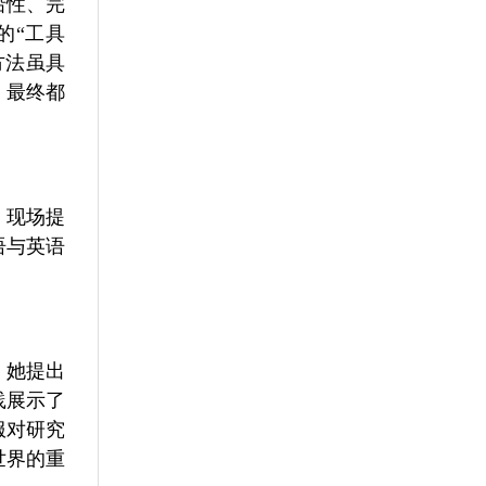
沿性、完
的“工具
方法虽具
，最终都
，现场提
语与英语
。她提出
践展示了
服对研究
世界的重