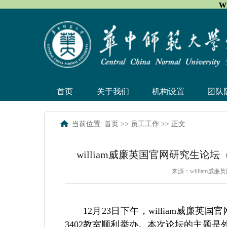
w
首页
关于我们
机构设置
团队
当前位置:
首页
>>
员工工作
>> 正文
william威廉英国官网研究生
来源：william威
12月23日下午，william威
3402教室顺利举办。本次论坛的主题