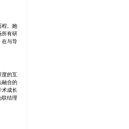
历程。她
场所有研
，在与导
深度的互
法融合的
学术成长
为联结理