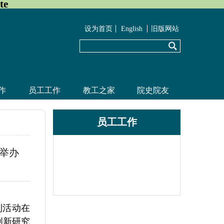
te
设为首页
English
旧版网站
作
员工工作
教工之家
院史院友
员工工作
功举办
列活动在
创新研究