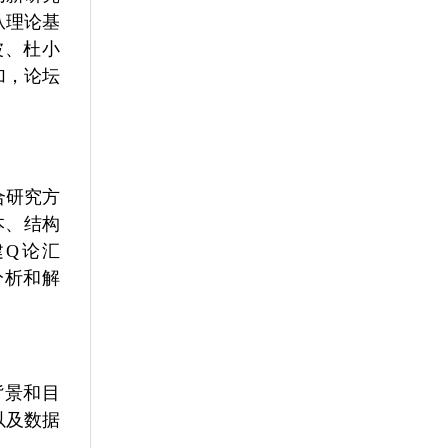
从理论基
波、杜小
加，论坛
合研究方
本、结构
Q论汇
子分析和解
背景和目
以及数据