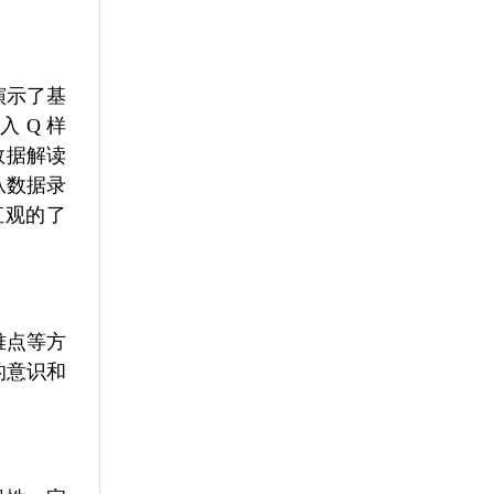
演示了基
 Q 样
数据解读
从数据录
直观的了
难点等方
的意识和