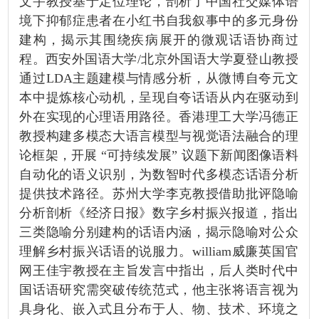
文宇教授基于定位理论，剖析了中国社交媒体语
境下抑郁症患者在小红书自我叙事中的多元身份
建构，揭示其围绕疾病展开的微观话语协商过
程。西安外国语大学/北京外国语大学夏登山教授
通过
LDA
主题建模与情感分析，从微博自夸元文
本中提炼核心动机，呈现自夸话语从内在驱动到
外在实现的心理语用路径。香港理工大学冯德正
教授构建多模态大语言模型与视觉语法融合的理
论框架，开展 “可持续发展” 议题下新闻图像语料
自动化的语义识别，为数智时代多模态话语分析
提供技术路径。苏州大学李克教授借助批评隐喻
分析剖析《经济日报》数字乡村振兴报道，指出
三类隐喻分别建构的话语内涵，揭示隐喻对公众
理解乡村振兴话语的说服力。william威廉英国官
网王佳宇教授在主旨发言中指出，后人类时代中
国话语研究需突破传统范式，他主张将语言视为
具身化、嵌入式且分布于人、物、技术、环境之