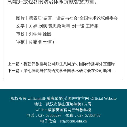
构建开放包容的话语体系贡献智慧力量。
图片丨第四届“语言、话语与社会”全国学术论坛组委会
文字丨方婷 刘枫 黄思尧 毛燕 刘一诺 王诗尧
审校丨刘学坤 徐圆
审核丨肖志刚 王佳宇
上一篇：
祝朝伟教授与公司师生共同探讨国际传播与外宣翻译
下一篇：
第七届现当代英语文学全国学术研讨会在公司顺利召开
版权所有 williamhill·威廉希尔(英国)中文官网-Official Website
地址：武汉市洪山区珞喻路152号,
william威廉英国官网三号教学楼
电话：027-67868297 传真：027-67868437
电子信箱：sfl@ccnu.edu.cn