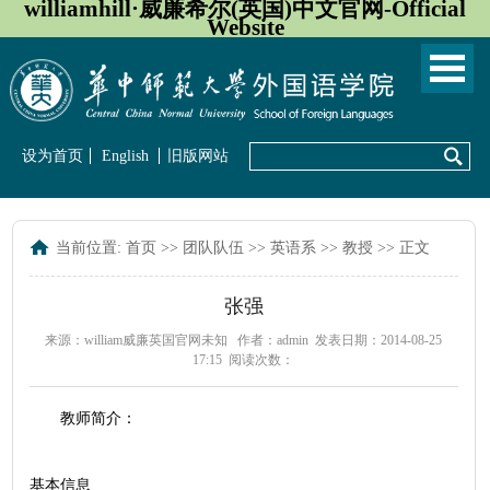
williamhill·威廉希尔(英国)中文官网-Official
Website
设为首页
English
旧版网站
当前位置:
首页
>>
团队队伍
>>
英语系
>>
教授
>> 正文
张强
来源：william威廉英国官网未知
作者：admin
发表日期：2014-08-25
17:15
阅读次数：
教师简介：
基本信息