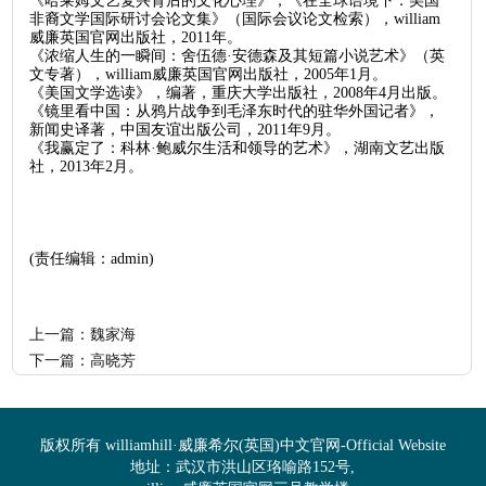
《哈莱姆文艺复兴背后的文化心理》，《在全球语境下：美国
非裔文学国际研讨会论文集》（国际会议论文检索），william
威廉英国官网出版社，2011年。
《浓缩人生的一瞬间：舍伍德·安德森及其短篇小说艺术》（英
文专著），william威廉英国官网出版社，2005年1月。
《美国文学选读》，编著，重庆大学出版社，2008年4月出版。
《镜里看中国：从鸦片战争到毛泽东时代的驻华外国记者》，
新闻史译著，中国友谊出版公司，2011年9月。
《我赢定了：科林·鲍威尔生活和领导的艺术》，湖南文艺出版
社，2013年2月。
(责任编辑：admin)
上一篇：
魏家海
下一篇：
高晓芳
版权所有 williamhill·威廉希尔(英国)中文官网-Official Website
地址：武汉市洪山区珞喻路152号,