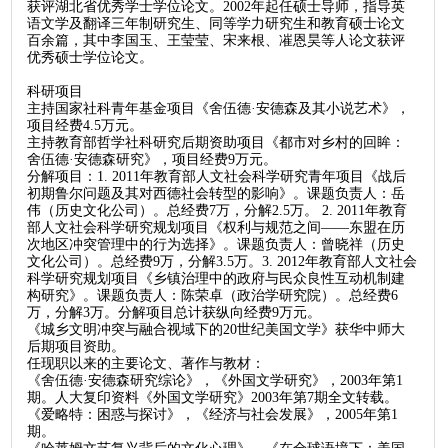
获评湖北省优秀学士学位论文。2002年起任硕士导师，指导英
语文学及翻译三年制研究生、同等学力研究生和教育硕士论文
百余篇，其中李国玉、王莹莹、宋来根、凗恩昊等人论文获评
优秀硕士学位论文。
科研项目
主持国家社科青年基金项目《舍伍德·安德森及其小说艺术》，
项目经费4.5万元。
主持教育部哲学社科研究后期资助项目《都市对乡村的回眸：
舍伍德·安德森研究》，项目经费9万元。
分解项目：1. 2011年教育部人文社会科学研究青年项目《战后
初期鲁尔问题及其对西德社会转型的影响》。课题负责人：岳
伟（历史文化公司）。总经费7万，分解2.5万。 2. 2011年教育
部人文社会科学研究规划项目《权利与规范之间——东盟在历
次地区冲突管理中的行为选择》。课题负责人：曾晓祥（历史
文化公司）。总经费9万，分解3.5万。3. 2012年教育部人文社会
科学研究规划项目《乡镇治理中的政府与民众良性互动机制建
构研究》。课题负责人：陈荣卓（政治学研究院）。总经费6
万，分解3万。分解项目总计获纵向经费9万元。
《城乡文明冲突与融合视域下的20世纪美国文学》获华中师大
后期项目资助。
任现职以来的主要论文、著作与教材：
《舍伍德·安德森研究综论》，《外国文学研究》，2003年第1
期。人大复印资料《外国文学研究》2003年第7期全文转载。
《爱略特：困惑与探讨》，《经济与社会发展》，2005年第1
期。