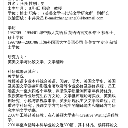
姓名：张强 性别：男
出生年月： 8月4日 职称：教授
学位：博士 职务：（英美文学与比较文学研究所）副所长
政治面貌：中共党员 E-mail:zhangqiang00@hotmail.com
学历
1987/09—1994/01 华中师大英语系 英语语言文学专业 获学士、
硕士学位
1997/09—2001/06 上海外国语大学英语公司 英美文学专业 获博
士学位
研究方向：
英美文学与比较文学、文学翻译
科研成果及其它：
教学情况
教授英语专业本科综合英语、阅读、听力、英国文学史、英国
及美国文学选读和影视名著欣赏等专业必修及选修课程，员工
涵盖大一至大四各个年级，课堂教学质量测评常年保持优秀。
教授英语专业研究生西方文论、文学批评理论与实践、英美戏
剧研究、小说与影视叙事学、英美后现代主义文学等课程，注
重跨学科研究，强调文学方向研究生的翻译能力和翻译方向研
究生的文学功底。
2007年工签赴英任教，在布莱顿大学参与Creative Writing课程教
学。
2001年至今指导本科毕业论文近300篇，其中林凡、杨婷婷论文