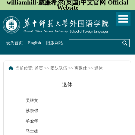
williamhill·威廉希尔(英国)中文官网-Official
Website
设为首页
English
旧版网站
当前位置:
首页
>>
团队队伍
>>
离退休
>>
退休
退休
吴继文
苏崇强
牟爱华
马士雄