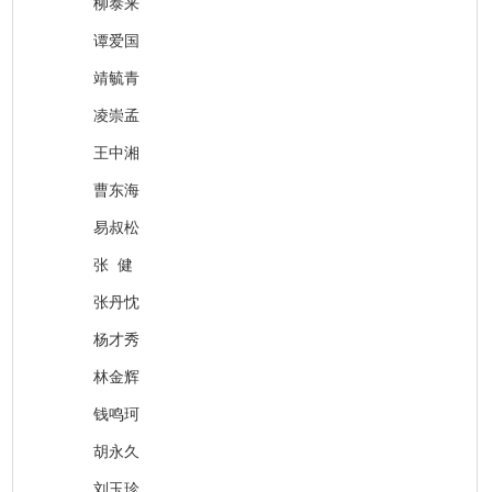
柳泰来
谭爱国
靖毓青
凌崇孟
王中湘
曹东海
易叔松
张 健
张丹忱
杨才秀
林金辉
钱鸣珂
胡永久
刘玉珍