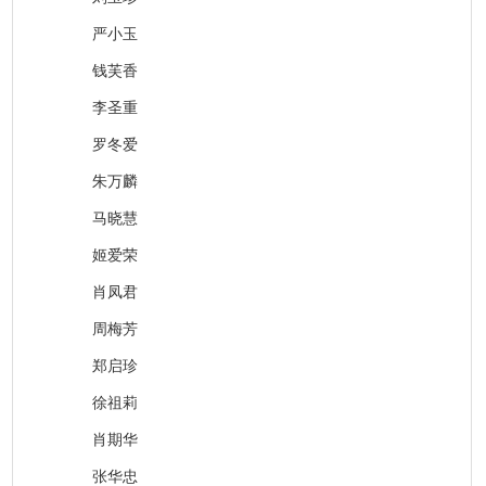
严小玉
钱芙香
李圣重
罗冬爱
朱万麟
马晓慧
姬爱荣
肖凤君
周梅芳
郑启珍
徐祖莉
肖期华
张华忠