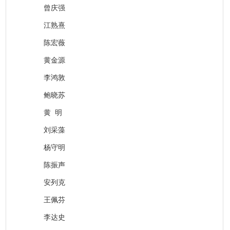
曾庆强
江熟熹
陈宏薇
黄金源
李鸿敦
鲍晓苏
黄 明
刘采藻
杨守明
陈振声
安列克
王佩芬
李达史