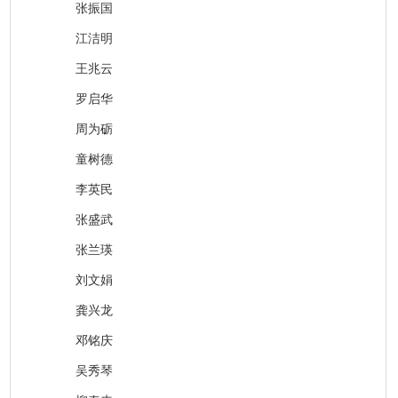
张振国
江洁明
王兆云
罗启华
周为砺
童树德
李英民
张盛武
张兰瑛
刘文娟
龚兴龙
邓铭庆
吴秀琴