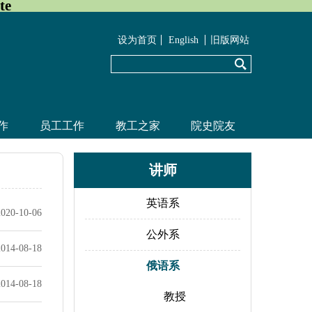
te
设为首页
English
旧版网站
作
员工工作
教工之家
院史院友
讲师
英语系
2020-10-06
公外系
2014-08-18
俄语系
2014-08-18
教授