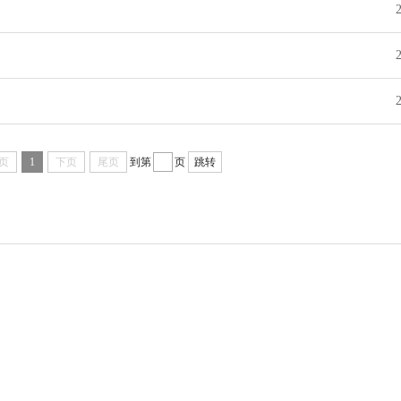
页
1
下页
尾页
到第
页
跳转