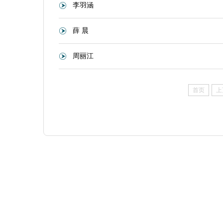
李羽涵
薛 晨
周丽江
首页
上