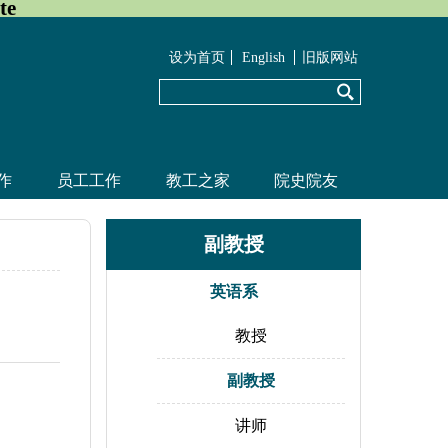
te
设为首页
English
旧版网站
作
员工工作
教工之家
院史院友
副教授
英语系
教授
副教授
讲师