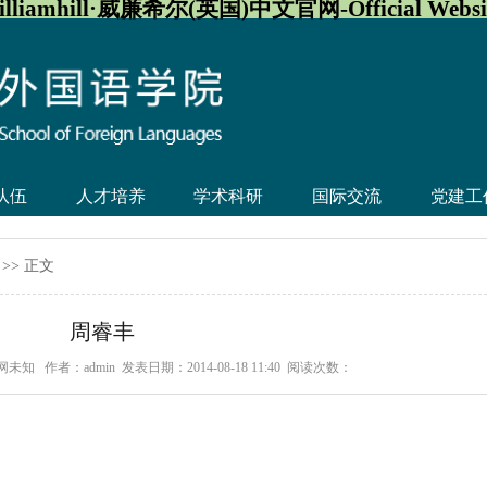
illiamhill·威廉希尔(英国)中文官网-Official Websi
队伍
人才培养
学术科研
国际交流
党建工
>> 正文
周睿丰
官网未知
作者：admin
发表日期：2014-08-18 11:40
阅读次数：