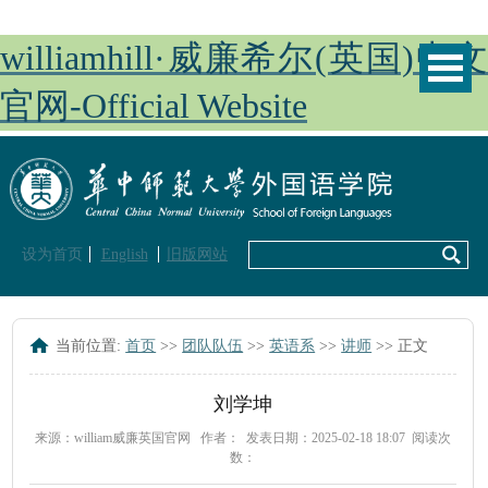
williamhill·威廉希尔(英国)中文
官网-Official Website
设为首页
English
旧版网站
当前位置:
首页
>>
团队队伍
>>
英语系
>>
讲师
>> 正文
刘学坤
来源：william威廉英国官网
作者：
发表日期：2025-02-18 18:07
阅读次
数：