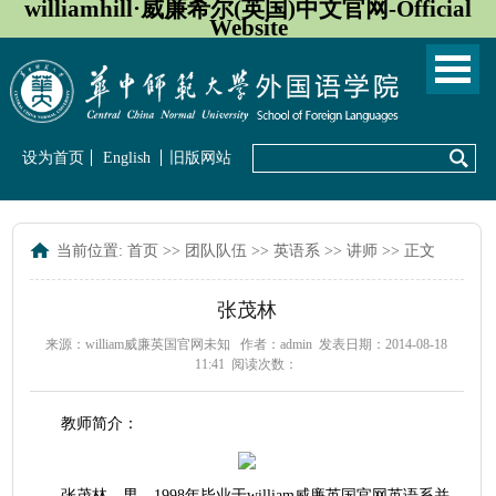
williamhill·威廉希尔(英国)中文官网-Official
Website
设为首页
English
旧版网站
当前位置:
首页
>>
团队队伍
>>
英语系
>>
讲师
>> 正文
张茂林
来源：william威廉英国官网未知
作者：admin
发表日期：2014-08-18
11:41
阅读次数：
教师简介：
张茂林
，男，1998年毕业于william威廉英国官网英语系并