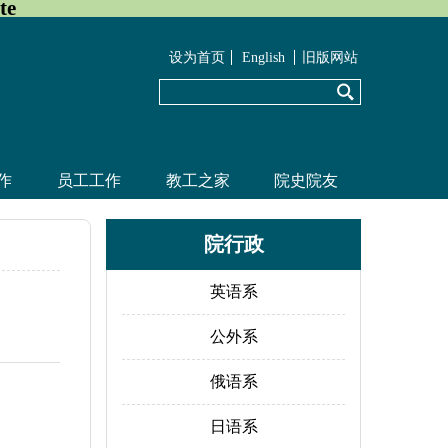
te
设为首页
English
旧版网站
作
员工工作
教工之家
院史院友
院行政
英语系
公外系
俄语系
日语系