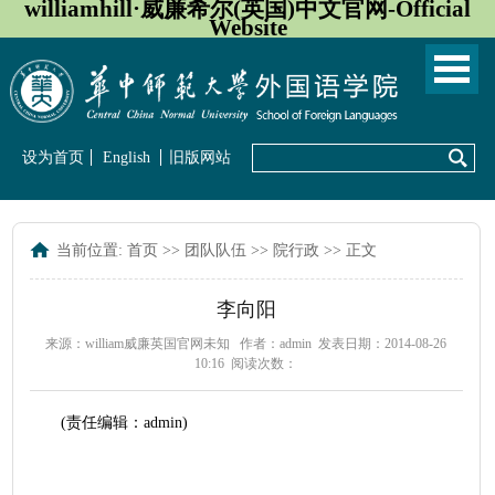
williamhill·威廉希尔(英国)中文官网-Official
Website
设为首页
English
旧版网站
当前位置:
首页
>>
团队队伍
>>
院行政
>> 正文
李向阳
来源：william威廉英国官网未知
作者：admin
发表日期：2014-08-26
10:16
阅读次数：
(责任编辑：admin)