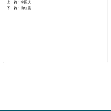
上一篇：
李国庆
下一篇：
曲红霞