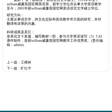
william威廉英国官网英语系，获学士学位并从事大学英语教学
至今；2001年获william威廉英国官网英语语言文学硕士学位。
研究方向：
主要从事语言学，跨文化交际和英语教学等方面的研究，并对
翻译有浓厚的兴趣。
科研成果及其它：
发表论文十多篇，编写教材一部，参与大学英语读写（3）CAI
课件制作，曾获william威廉英国官网教学工作优秀奖。
(责任编
辑：admin)
上一篇：
王椰林
下一篇：
旷红宇