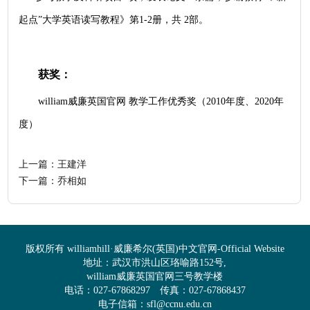
起点”大学英语读写教程》第1-2册，共 2部。
获奖：
william威廉英国官网
教学工作优秀奖（
2010年度、2020年
度）
上一篇：
王建洋
下一篇：
乔相如
版权所有 williamhill·威廉希尔(英国)中文官网-Official Website
地址：武汉市洪山区珞喻路152号,
william威廉英国官网三号教学楼
电话：027-67868297 传真：027-67868437
电子信箱：sfl@ccnu.edu.cn