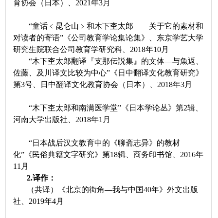
育协会（日本）、2021年3月
“童话﹤昆仑山﹥和木下杢太郎——关于它的素材和
对读者的寄语”《公司教育学论集论集》、东京学艺大学
研究生院联合公司教育学研究科、2018年10月
“木下杢太郎翻译『支那伝説集』的文体―与魚返、
佐藤、及川译文比较为中心”《日中翻译文化教育研究》
第3号、日中翻译文化教育协会（日本）、2018年3月
“木下杢太郎和南满医学堂
”
《日本学论丛》第
2辑、
河南大学出版社、2018年1月
“日本战后汉文教育中的《聊斋志异》的教材
化
”
《民俗典籍文字研究》第
18辑、商务印书馆、2016年
11月
2
.
译作：
（共译）《北京的街角
—我与中国40年》外文出版
社、2019年4月