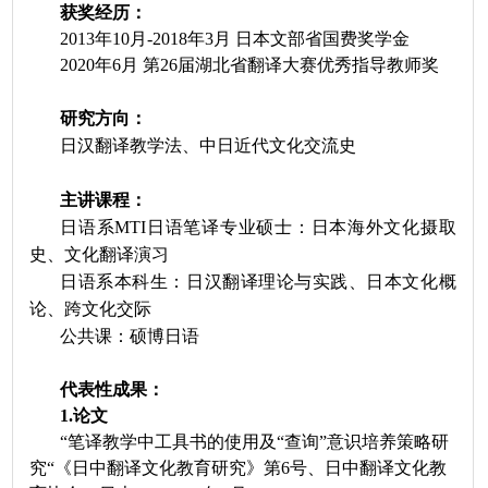
获奖经历：
2
013
年
1
0
月
-
2018
年
3月 日本文部省国费奖学金
2
020
年
6月 第2
6
届湖北省翻译大赛优秀指导教师奖
研究方向：
日汉翻译教学法、中日近代文化交流史
主讲课程：
日语系
MTI日语笔译专业硕士：日本海外文化摄取
史、文化翻译演习
日语系本科生：日汉翻译理论与实践、日本文化概
论、跨文化交际
公共课：硕博日语
代表性成果：
1
.
论文
“笔译教学中工具书的使用及“查询”意识培养策略研
究“《日中翻译文化教育研究》第6号、日中翻译文化教