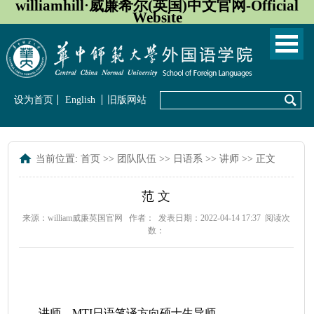
williamhill·威廉希尔(英国)中文官网-Official
Website
设为首页
English
旧版网站
当前位置:
首页
>>
团队队伍
>>
日语系
>>
讲师
>> 正文
范 文
来源：william威廉英国官网
作者：
发表日期：2022-04-14 17:37
阅读次
数：
讲师、
MTI日语笔译方向硕士生导师