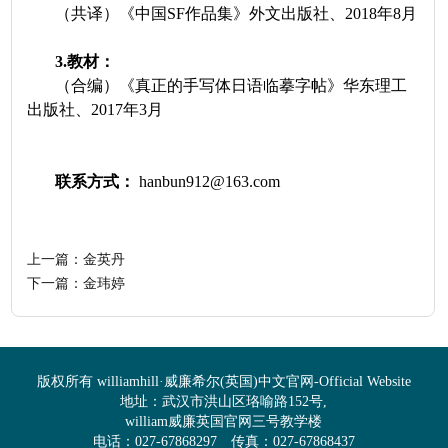
（共译）《中国
SF作品集》外文出版社、2018年8月
3
.
教材：
（合编）《真正的手写体日语临摹字帖》华东理工
出版社、
2017年3月
联系方式：
hanbun912@163.com
上一篇：
金英丹
下一篇：
金玮婷
版权所有 williamhill·威廉希尔(英国)中文官网-Official Website
地址：武汉市洪山区珞喻路152号,
william威廉英国官网三号教学楼
电话：027-67868297 传真：027-67868437