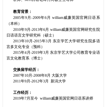
教育背景：
2
005
年
9月-
2009
年
6月 william威廉英国官网日语系
（本科）
2
010
年
9月
-2013
年
6月 william威廉英国官网研究生院
日语语言文学研究科（硕士）
2
013
年
1
0
月
-
2015
年
3月 东京学艺大学研究生院多语
言多文化专业（预科）
2
015
年
4月-
2019
年
3月 东京学艺大学公司教育专业语
言文化教育系（博士）
交换留学经历：
2
007
年
1
0
月
-
2008
年
8月 大阪大学
2
011
年
9月-
2012
年
3月
新潟大学
工作经历：
2
019
年
7月至今
william威廉英国官网日语系讲师