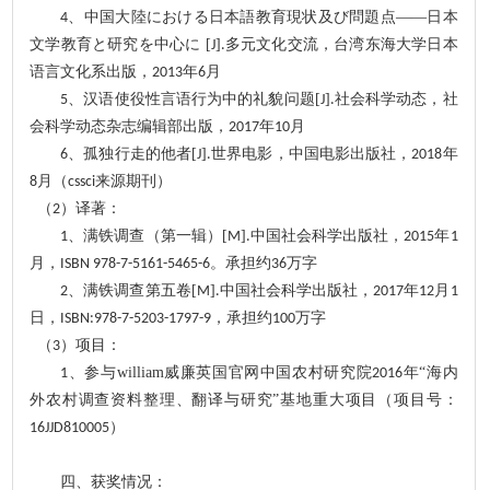
、
中国大陸における日本語教育現状及び問題点
――日本
4
文学教育と研究を中心に
[
]
多元文化交流，
台湾东海大学日本
J
.
语言文化系出版
，
年
月
2013
6
、
汉语使役性言语行为中的礼貌问题
[
]
社会科学动态，社
5
J
.
会科学动态杂志编辑部出版，
年
月
2017
10
、
孤独行走的他者
[
]
世界电影，中国电影出版社，
年
6
J
.
2018
月（
来源期刊）
8
cssci
（
）译著：
2
、
满铁调查（第一辑）
[
]
中国社会科学出版社，
年
1
M
.
2015
1
月
，
。承担约
万字
ISBN 978-7-5161-5465-6
36
、
满铁调查第五卷
[
]
中国社会科学出版社，
年
月
2
M
.
2017
12
1
日，
，承担约
万字
ISBN:978-7-5203-1797-9
100
（
）
项目：
3
、
参与
william威廉英国官网中国农村研究院
年
“海内
1
2
016
外农村调查资料整理、翻译与研究”基地重大项目（项目号：
）
1
6JJD810005
四、获奖情况：