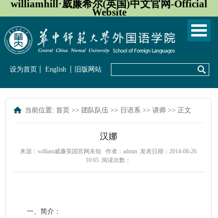
williamhill·威廉希尔(英国)中文官网-Official
Website
设为首页
English
旧版网站
当前位置:
首页
>>
团队队伍
>>
日语系
>>
讲师
>> 正文
汉娜
来源：william威廉英国官网未知
作者：admin
发表日期：2014-08-26
10:05
阅读次数：
一、简介：