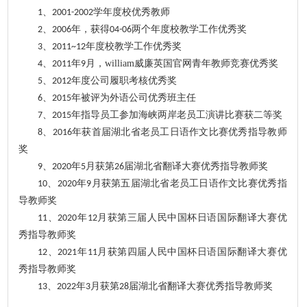
、
学年度校优秀教师
1
2001-2002
、
年，获得
两个年度校教学工作优秀奖
2
2006
04-06
、
年度校教学工作优秀奖
3
2011~12
、
年
月，william威廉英国官网青年教师竞赛优秀奖
4
2011
9
、
年度公司履职考核优秀奖
5
2012
、
年被评为外语公司优秀班主任
6
2015
、
年指导员工参加海峡两岸老员工演讲比赛获二等奖
7
2015
、
年
获首届湖北省老员工日语作文比赛优秀指导教师
8
2016
奖
、
年
月获第
届湖北省翻译大赛优秀指导教师奖
9
2
020
5
2
6
、
年
月获第五届湖北省老员工日语作文比赛优秀指
10
2020
9
导教师奖
、
年
月获第三届人民中国杯日语国际翻译大赛优
11
2020
12
秀指导教师奖
、
年
月获第四届人民中国杯日语国际翻译大赛优
12
2021
11
秀指导教师奖
、
年
月获第
届湖北省
翻译大赛优秀指导教师奖
13
2022
3
28