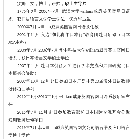
汉娜，女，博士，讲师，
硕士生导师
年
月
年
月
武汉
大学william威廉英国官网日语
1996
9
-
200
0
7
系，获日语语言文学学士学位，优秀毕业生
年
月
william威廉英国官网日语系任教
2000
7
年
月
入选
“湖北青年日本行”教育团赴日研修
（
日本
200
3
1
1
主办）
JICA
年
月
年
月
华中科技大学william威廉英国官网日
200
3
9
-
200
6
7
语系，获
日本语言文学硕士学位
年
月
赴日本创价大学进行学术交流和共同研究
（
日
2007
11
本振兴会资助
）
年
月
月
赴日参加日本广岛县第
届海外日语教师
2009
10
-
12
20
研修项目学习
年
月
年
月
william威廉英国官网日语系教研室主
201
0
9
-2013
9
任
年
月
月
赴日参加教育部和日本国际交流基金公派
2015
9
-
11
短期教师进修项目
年
月
获william威廉英国官网文公司语言学及应用语言
201
9
7
学博士学位