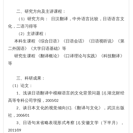
二、
研究方向及主讲课程
：
（
）研究方向：
日汉翻译，中外语言比较，日语语言文
1
化，二语习得等
（
）主讲课程：
2
本科生
课程
《综合日语》《
日语会话
》《
日语视听说
》《
第
二外国语
》《
大学日语基础
》等
研究生
课程
《
翻译概论
》《
口译理论与实践
》
《科技翻译》
等
三、科研成果：
（
）论文：
1
、
浅谈日语翻译中模糊语言的文化背景问题
[
]
湖北财经
1
J
.
高等专科公司学报
，
∕
2005
0
2
、
谈日本文化的视觉倾向
[
]
《翻译与文化》，武汉出版
2
C
.
社
，
∕
2006
01
、
日语句末省略表现形式考察
[
]
安徽文学（下半月）
，
3
J
.
∕
2011
0
9