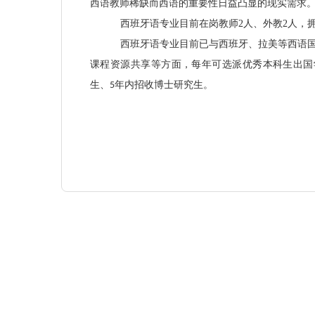
西语教师稀缺而西语的重要性日益凸显的现实需求
西班牙语专业目前在岗教师
2
人、外教
2人，
西班牙语专业
目前已与西班牙、拉美等西语
课程资源共享等方面，每年可选派优秀本科生出国
生、
年内招收博士研究生。
5