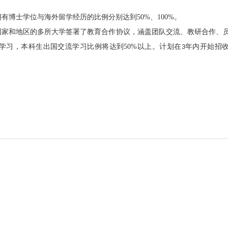
。
拥有博士学位与海外留学经历的比例分别达到
50
%、100%。
国家和地区的多所大学签署了教育合作协议，涵盖团队交流、教研合作、
学习，本科生出国交流学习比例将达到
50%
以上。计划在
年内开始招
3