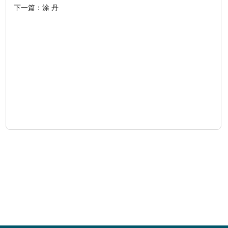
下一篇：
涂 丹