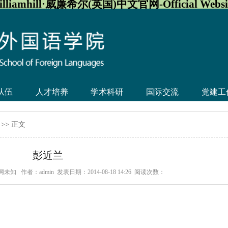
illiamhill·威廉希尔(英国)中文官网-Official Websi
队伍
人才培养
学术科研
国际交流
党建工
>> 正文
彭近兰
官网未知
作者：admin
发表日期：2014-08-18 14:26
阅读次数：