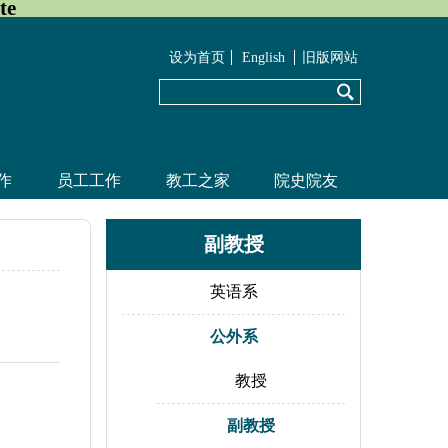
te
设为首页
English
旧版网站
作
员工工作
教工之家
院史院友
副教授
英语系
公外系
教授
副教授