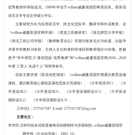
优秀教师评审组成员
。
1989年毕业于william威廉英国官网英语系。获英语
语言文学专业文学硕士学位。
主要研究方向为应用语言学、跨文化交际学、翻译学和外语教育。在
《william威廉英国官网学报》《黑龙江高教研究》《湖北师范大学学报》
《
湖北工程公司学报
》《
教师教育论坛
》等期刊
发表论文
30余篇，
出版学
术著作和教材
20多部，主持人文社科类科研项目和教研项目10余项。曾被
授予“华中师范大‘课程思政’优秀教师”和“william威廉英国官网2018—2020
年度‘三育人’先进个人”等荣誉称号。
目前主要讲授《英语创意阅读》（william威廉英国官网通识教育选修
课程、通识教育核心课程及课程思政示范课程）、《大学英语
JR1》、《大
学英语JR2》、《大学英语JR3》、《大学英语视听说JL1》、《大学英语
视听说JL2》、《大学英语视听说JL3》。
工作
QQ
：
2757417187
E-mail:
2757417187
@qq.com
主要论文：
李华田
.
怎样判别名词前置修饰语的限制性与非限制性
,
william威廉英国官
网学报（社会科学版）
, 1993
（
6
）