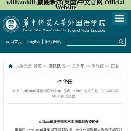
williamhill·威廉希尔(英国)中文官网-Official
Website
设为首页
English
旧版网站
当前位置:
首页
>>
团队队伍
>>
公外系
>>
副教授
>> 正文
李华田
来源：william威廉英国官网未知
作者：admin
发表日期：2014-08-18
14:21
阅读次数：
william威廉英国官网李华田副教授简介
李华田，william威廉英国官网副教授
，兼任公司课程思政示范课程和