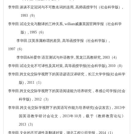
李华田
.
谈谈不定冠词与不可数名词的连用
,
高师函授学刊（社会科学版）
,
1993
（
9
）
李华田
.
试论文化与翻译的三种关系
,
william威廉英国官网学报（社会科学
版）
, 1995
（
6
）
李华田
.
汉英亲属称谓的差异
,
高等函授学报（社会科学版）
,
1997
（
6
）
李华田
&
补爱华
.
语言测试与外语教学
,
黑龙江高教研究
, 2003
（
4
）
李华田
.
试论文化不可译性及其对策
,
高等函授学报
(
社会科学版
), 2010
（
8
）
李华田
.
跨文化交际学视野下的英语谚语汉译研究，长江大学学报
(
社会科学
版
)
，
2011
（
1
）
李华田
.
跨文化交际学视野下的英语阅读能力培养研究，孝感公司学报
(
社会
科学版
)
，
2012
（
3
）
李华田
.
跨文化交际学视野下的英语写作能力培养研究
(
会议发言
)
，
2013
中
国英语教学研讨会
论文
，
2013
年
10
月，载于《教师教育论坛》
2013
（
3
）
李华田
.
文化的不可译性及翻译对策，湖北工程公司学报，
2014
（
1
）