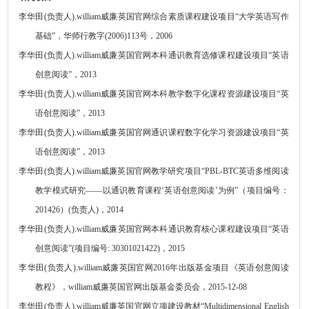
李华田
(
负责人
).
william威廉英国官网综合素质课程建设项目
“大学英语写作
基础”
，华师行教字
(2006)113
号，
2006
李华田
(
负责人
).
william威廉英国官网本科通识教育选修课程建设项目
“英语
创意阅读”
，
2013
李华田
(
负责人
).
william威廉英国官网本科教学数字化课程资源建设项目
“英
语创意阅读”
，
2013
李华田
(
负责人
).
william威廉英国官网通识课程数字化学习资源建设项目
“英
语创意阅读”
，
2013
李华田
(
负责人
).
william威廉英国官网教学研究项目
“
PBL-BTC
英语多维阅读
教学模式研究
——
以通识教育课程
‘英语创意阅读’为例”
（项目编号：
201426
）
(
负责人
)
，
2014
李华田
(
负责人
).
william威廉英国官网本科通识教育核心课程建设项目
“英语
创意阅读”
(
项目编号
:
30301021422)
，
2015
李华田
(
负责人
).
william威廉英国官网
2016
年出版基金项目《英语创意阅读
教程》，william威廉英国官网出版基金委员会，
2015-12-08
李华田
(
负责人
)
.
william威廉英国官网立项建设教材“
Multidimensional English