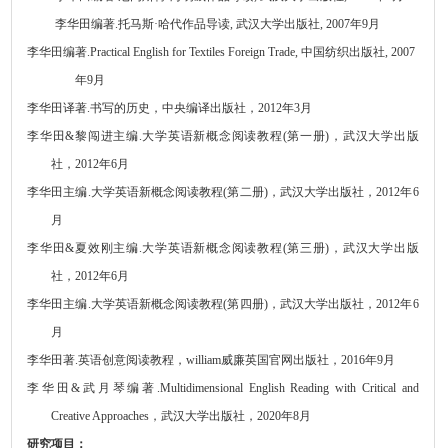
李华田编著
.
托马斯
·
哈代作品导读
,
武汉大学出版社
, 2007
年
9
月
李华田编著
.Practical English for Textiles Foreign Trade
,
中国纺织出版社
, 2007
年
9
月
李华田译著
.
书写的历史，中央编译出版社，
2012
年
3
月
李华田
&
黎闯进主编
.
大学英语新概念阅读教程
(
第一册
)
，武汉大学出版
社，
2012
年
6
月
李华田主编
.
大学英语新概念阅读教程
(
第二册
)
，武汉大学出版社，
2012
年
6
月
李华田
&
夏效刚主编
.
大学英语新概念阅读教程
(
第三册
)
，武汉大学出版
社，
2012
年
6
月
李华田主编
.
大学英语新概念阅读教程
(
第四册
)
，武汉大学出版社，
2012
年
6
月
李华田著
.
英语创意阅读教程，william威廉英国官网出版社，
2016
年
9
月
李华田
&
武月琴编著
.
Multidimensional English Reading with Critical and
Creative Approaches
，武汉大学出版社，
2020
年
8
月
研究项目：