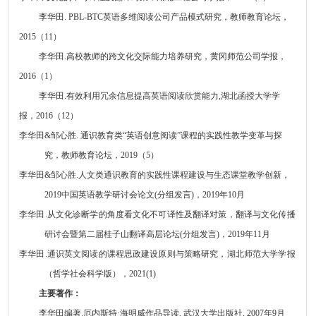
李华田
. PBL-BTC
英语多维阅读公司产品模式研究，教师教育论坛，
2015
（
11
）
李华田
.
高校教师的跨文化交际能力培养研究，黄冈师范公司学报，
2016
（
1
）
李华田
.
有效利用冗余信息提高英语阅读欣赏能力
,
湖北函授大学学
报，
2016
（
12
）
李华田
&
邹心胜
.
通识教育类
“英语创意阅读”课程的实践性教学变革与探
究，
教师教育论坛
，
201
9
（
5
）
李华田
&
邹心胜
.
人文类通识教育的实践性课程建设与生态课堂教学创新，
2019
中国英语教学研讨会论文
(
分组发言
)
，
2019
年
10
月
李华田
.
从文化诊断学的角度看文化不可译性及翻译对策，翻译与文化传播
研讨会暨第二届桂子山翻译高层论坛
(
分组发言
)
，
2019
年
11
月
李华田
.
通识英文阅读的课程思政建设原则与策略研究，湖北师范大学学报
（哲学社会科学版），
2021(1)
主要著作：
李华田编著
.
厄内斯特
·
海明威作品导读
,
武汉大学出版社
, 2007
年
9
月