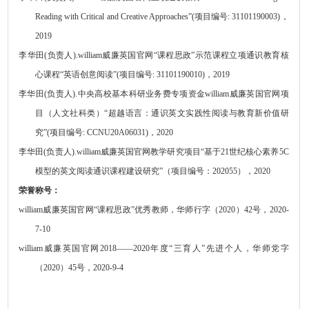
Reading with Critical and Creative Approaches
”
(
项目编号
: 31101190003
)
，
201
9
李华田
(
负责人
)
.
william威廉英国官网
“课程思政”示范课程立项通识教育核
心课程“
英语创意阅读
”
(
项目编号
: 311011900
10
)
，
201
9
李华田
(
负责人
)
.
中央高校基本科研业务费专项资金
william威廉英国官网
项
目（人文社科类）
“超越语言：通识英文实践性阅读与教育新价值研
究”
(
项目编号
: CCNU20A06031)
，
20
20
李华田
(
负责人
)
.
william威廉英国官网教学研究项目
“基于
21
世纪核心素养
5C
模型的英文阅读通识课程建设研究”
（项目编号：
20
2055
），
20
20
荣誉称号：
william威廉英国官网
“课程思政”优秀教师，华师行字（
2020
）
42
号，
2020-
7-10
william威廉英国官网
2018
——
2020
年度“三育人”先进个人，华师党字
（
2020
）
45
号，
2020-9-4